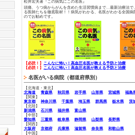
松井宏夫著『この病気にこの名医』
頭痛、うつ病からがんを含めた生活習慣病まで…最新治療法で
る医師たちを徹底取材！！病気がわかる、名医がわかる全国病
のでお勧めです。
【必読！】
こんなに怖い！高血圧名医が教える予防と治療
【必読！】
こんなに怖い！高血圧名医が教える予防と治療
名医がいる病院（都道府県別）
【北海道・東北】
北海道
青森県
秋田県
岩手県
山形県
宮城県
福島
【関東】
東京都
神奈川県
千葉県
埼玉県
群馬県
栃木県
茨
【北陸】
新潟県
石川県
福井県
富山県
【中部】
愛知県
三重県
岐阜県
静岡県
山梨県
長野県
【関西】
大阪府
京都府
兵庫県
滋賀県
奈良県
和歌山県
【中国】