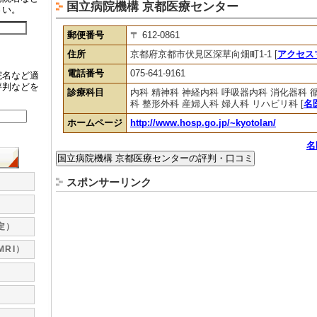
国立病院機構 京都医療センター
さい。
郵便番号
〒 612-0861
住所
京都府京都市伏見区深草向畑町1-1 [
アクセス
電話番号
075-641-9161
院名など適
評判などを
診療科目
内科 精神科 神経内科 呼吸器内科 消化器科 
。
科 整形外科 産婦人科 婦人科 リハビリ科 [
名
ホームページ
http://www.hosp.go.jp/~kyotolan/
名
スポンサーリンク
定）
MRI）