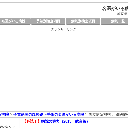
名医がいる病
国立病
名医がいる病院
手法別検査項目
病気別検査項目
病気一覧
スポンサーリンク
る病院
>
子宮筋腫の腹腔鏡下手術の名医がいる病院
> 国立病院機構 京都医
【必読！】
病院の実力（2015 総合編）
病院名など