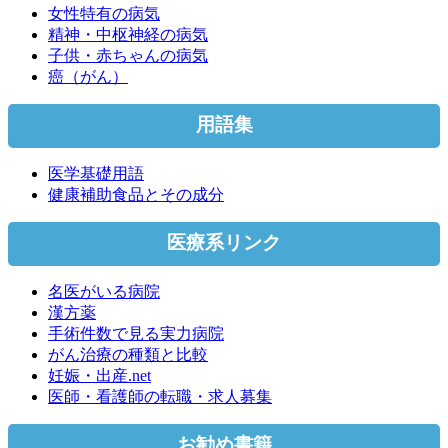
女性特有の病気
精神・中枢神経の病気
子供・赤ちゃんの病気
癌（がん）
用語集
医学基礎用語
健康補助食品とその成分
医療系リンク
名医がいる病院
漢方薬
手術件数で見る実力病院
がん治療の種類と比較
妊娠・出産.net
医師・看護師の転職・求人募集
お勧め書籍