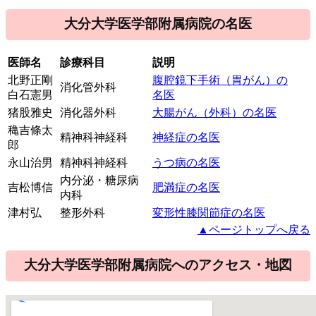
大分大学医学部附属病院の名医
医師名
診療科目
説明
北野正剛
腹腔鏡下手術（胃がん）の
消化管外科
白石憲男
名医
猪股雅史
消化器外科
大腸がん（外科）の名医
穐吉條太
精神科神経科
神経症の名医
郎
永山治男
精神科神経科
うつ病の名医
内分泌・糖尿病
吉松博信
肥満症の名医
内科
津村弘
整形外科
変形性膝関節症の名医
▲ページトップへ戻る
大分大学医学部附属病院へのアクセス・地図