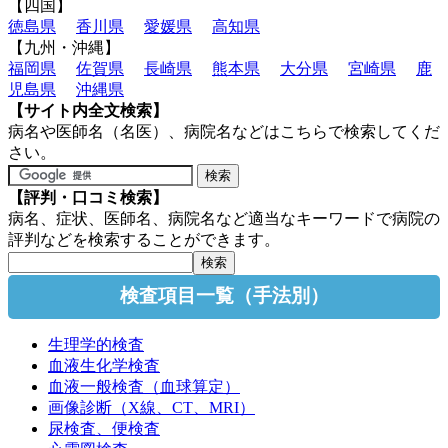
【四国】
徳島県
香川県
愛媛県
高知県
【九州・沖縄】
福岡県
佐賀県
長崎県
熊本県
大分県
宮崎県
鹿
児島県
沖縄県
【サイト内全文検索】
病名や医師名（名医）、病院名などはこちらで検索してくだ
さい。
【評判・口コミ検索】
病名、症状、医師名、病院名など適当なキーワードで病院の
評判などを検索することができます。
検査項目一覧（手法別）
生理学的検査
血液生化学検査
血液一般検査（血球算定）
画像診断（X線、CT、MRI）
尿検査、便検査