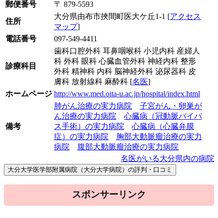
郵便番号
〒 879-5593
大分県由布市挾間町医大ケ丘1-1 [
アクセス
住所
マップ
]
電話番号
097-549-4411
歯科口腔外科 耳鼻咽喉科 小児内科 産婦人
科 外科 眼科 心臓血管外科 神経内科 整形
診療科目
外科 精神科 内科 脳神経外科 泌尿器科 皮
膚科 放射線科 麻酔科 [
名医
]
ホームページ
http://www.med.oita-u.ac.jp/hospital/index.html
肺がん治療の実力病院
子宮がん・卵巣が
ん治療の実力病院
心臓病（冠動脈バイパ
備考
ス手術）の実力病院
心臓病（心臓弁膜
症）の実力病院
胸部大動脈瘤治療の実力
病院
腹部大動脈瘤治療の実力病院
名医がいる大分県内の病院
スポンサーリンク