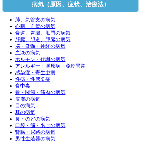
病気（原因、症状、治療法）
肺、気管支の病気
心臓、血管の病気
食道、胃腸、肛門の病気
肝臓、胆道、膵臓の病気
脳・脊髄・神経の病気
血液の病気
ホルモン・代謝の病気
アレルギー・膠原病・免疫異常
感染症・寄生虫病
性病・性感染症
食中毒
骨・関節・筋肉の病気
皮膚の病気
目の病気
耳の病気
鼻・のどの病気
口腔・歯・あごの病気
腎臓・尿路の病気
男性生殖器の病気