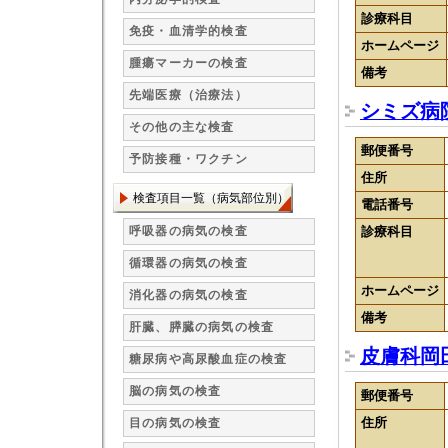
診療科目
免疫・血清学的検査
ホームページ
腫瘍マーカーの検査
備考
先端医療（治療法）
シミズ病
その他の主な検査
郵便番号
予防接種・ワクチン
住所
検査項目一覧（病気部位別）
電話番号
呼吸器の病気の検査
診療科目
循環器の病気の検査
ホームページ
消化器の病気の検査
備考
肝臓、膵臓の病気の検査
皮膚科岡
糖尿病や高尿酸血症の検査
脳の病気の検査
郵便番号
住所
目の病気の検査