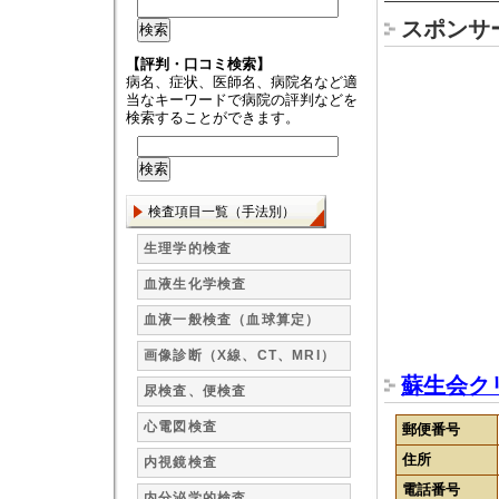
スポンサ
【評判・口コミ検索】
病名、症状、医師名、病院名など適
当なキーワードで病院の評判などを
検索することができます。
検査項目一覧（手法別）
生理学的検査
血液生化学検査
血液一般検査（血球算定）
画像診断（X線、CT、MRI）
蘇生会ク
尿検査、便検査
心電図検査
郵便番号
住所
内視鏡検査
電話番号
内分泌学的検査