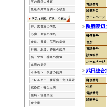
耳の病気の検査
電話番号
血液の異常を調べる検査
診療科目
ホームページ
病気（原因、症状、治療法）
醍醐渡辺
肺、気管支の病気
心臓、血管の病気
郵便番号
食道、胃腸、肛門の病気
住所
電話番号
肝臓、胆道、膵臓の病気
診療科目
脳・脊髄・神経の病気
ホームページ
血液の病気
武田総合
ホルモン・代謝の病気
アレルギー・膠原病・免疫異常
郵便番号
住所
感染症・寄生虫病
電話番号
性病・性感染症
診療科目
食中毒