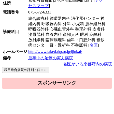
京都府京都市伏見区石田森南町28-1 [
アク
住所
セスマップ
]
電話番号
075-572-6331
総合診療科 循環器内科 消化器センター 神
経内科 呼吸器内科 外科 小児科 脳神経外科
呼吸器外科 心臓血管外科 整形外科 皮膚科
診療科目
泌尿器科 血液内科 産婦人科 眼科 麻酔科
放射線科 臨床病理科 歯科・口腔外科 糖尿
病センター 腎・透析科 不整脈科 [
名医
]
ホームページ
http://www.takedahp.or.jp/ijinkai/
備考
脳卒中の治療の実力病院
名医がいる京都府内の病院
スポンサーリンク