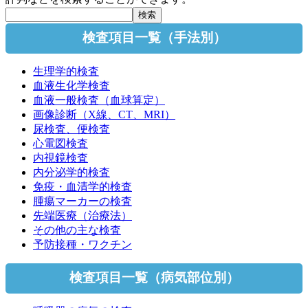
検査項目一覧（手法別）
生理学的検査
血液生化学検査
血液一般検査（血球算定）
画像診断（X線、CT、MRI）
尿検査、便検査
心電図検査
内視鏡検査
内分泌学的検査
免疫・血清学的検査
腫瘍マーカーの検査
先端医療（治療法）
その他の主な検査
予防接種・ワクチン
検査項目一覧（病気部位別）