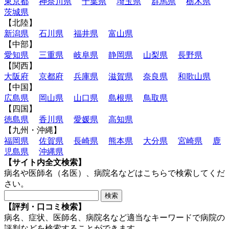
東京都
神奈川県
千葉県
埼玉県
群馬県
栃木県
茨城県
【北陸】
新潟県
石川県
福井県
富山県
【中部】
愛知県
三重県
岐阜県
静岡県
山梨県
長野県
【関西】
大阪府
京都府
兵庫県
滋賀県
奈良県
和歌山県
【中国】
広島県
岡山県
山口県
島根県
鳥取県
【四国】
徳島県
香川県
愛媛県
高知県
【九州・沖縄】
福岡県
佐賀県
長崎県
熊本県
大分県
宮崎県
鹿
児島県
沖縄県
【サイト内全文検索】
病名や医師名（名医）、病院名などはこちらで検索してくだ
さい。
【評判・口コミ検索】
病名、症状、医師名、病院名など適当なキーワードで病院の
評判などを検索することができます。