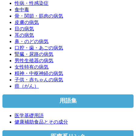
性病・性感染症
食中毒
骨・関節・筋肉の病気
皮膚の病気
目の病気
耳の病気
鼻・のどの病気
口腔・歯・あごの病気
腎臓・尿路の病気
男性生殖器の病気
女性特有の病気
精神・中枢神経の病気
子供・赤ちゃんの病気
癌（がん）
用語集
医学基礎用語
健康補助食品とその成分