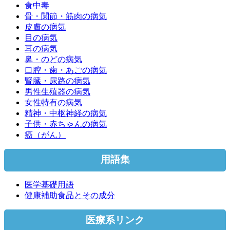
食中毒
骨・関節・筋肉の病気
皮膚の病気
目の病気
耳の病気
鼻・のどの病気
口腔・歯・あごの病気
腎臓・尿路の病気
男性生殖器の病気
女性特有の病気
精神・中枢神経の病気
子供・赤ちゃんの病気
癌（がん）
用語集
医学基礎用語
健康補助食品とその成分
医療系リンク