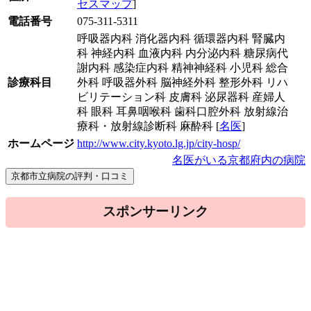
セスマップ
]
電話番号
075-311-5311
呼吸器内科 消化器内科 循環器内科 腎臓内
科 神経内科 血液内科 内分泌内科 糖尿病代
謝内科 感染症内科 精神神経科 小児科 総合
診療科目
外科 呼吸器外科 脳神経外科 整形外科 リハ
ビリテーション科 皮膚科 泌尿器科 産婦人
科 眼科 耳鼻咽喉科 歯科口腔外科 放射線治
療科・放射線診断科 麻酔科 [
名医
]
ホームページ
http://www.city.kyoto.lg.jp/city-hosp/
名医がいる京都府内の病院
スポンサーリンク