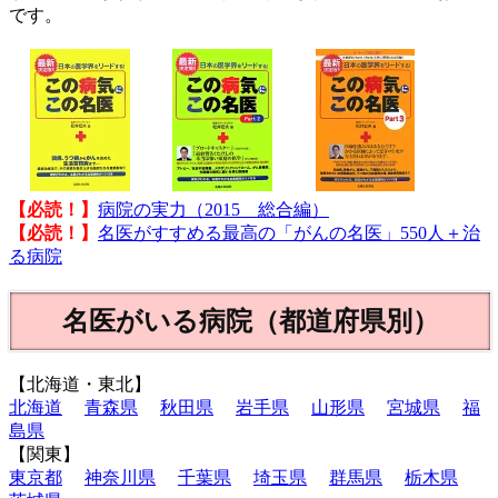
です。
【必読！】
病院の実力（2015 総合編）
【必読！】
名医がすすめる最高の「がんの名医」550人＋治
る病院
名医がいる病院（都道府県別）
【北海道・東北】
北海道
青森県
秋田県
岩手県
山形県
宮城県
福
島県
【関東】
東京都
神奈川県
千葉県
埼玉県
群馬県
栃木県