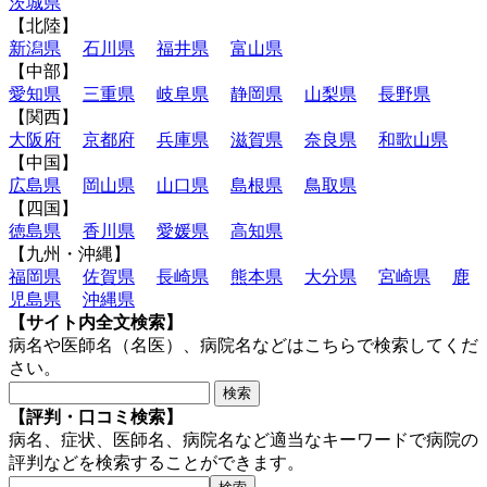
茨城県
【北陸】
新潟県
石川県
福井県
富山県
【中部】
愛知県
三重県
岐阜県
静岡県
山梨県
長野県
【関西】
大阪府
京都府
兵庫県
滋賀県
奈良県
和歌山県
【中国】
広島県
岡山県
山口県
島根県
鳥取県
【四国】
徳島県
香川県
愛媛県
高知県
【九州・沖縄】
福岡県
佐賀県
長崎県
熊本県
大分県
宮崎県
鹿
児島県
沖縄県
【サイト内全文検索】
病名や医師名（名医）、病院名などはこちらで検索してくだ
さい。
【評判・口コミ検索】
病名、症状、医師名、病院名など適当なキーワードで病院の
評判などを検索することができます。