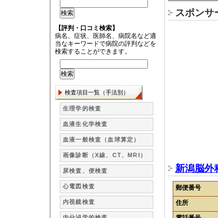
スポンサ
【評判・口コミ検索】
病名、症状、医師名、病院名など適
当なキーワードで病院の評判などを
検索することができます。
検査項目一覧（手法別）
生理学的検査
血液生化学検査
血液一般検査（血球算定）
画像診断（X線、CT、MRI）
新潟脳外
尿検査、便検査
心電図検査
郵便番号
内視鏡検査
住所
内分泌学的検査
電話番号