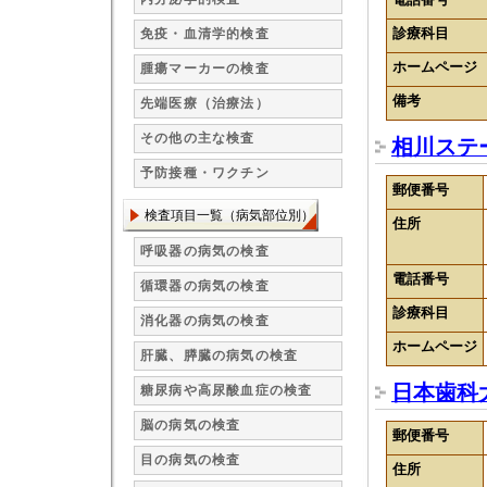
診療科目
免疫・血清学的検査
ホームページ
腫瘍マーカーの検査
備考
先端医療（治療法）
その他の主な検査
相川ステ
予防接種・ワクチン
郵便番号
検査項目一覧（病気部位別）
住所
呼吸器の病気の検査
電話番号
循環器の病気の検査
診療科目
消化器の病気の検査
ホームページ
肝臓、膵臓の病気の検査
日本歯科
糖尿病や高尿酸血症の検査
脳の病気の検査
郵便番号
目の病気の検査
住所