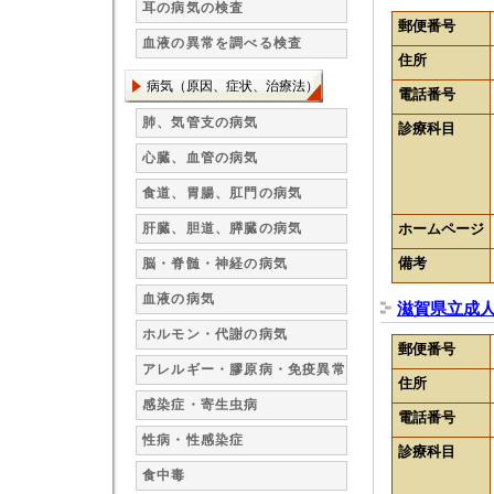
耳の病気の検査
郵便番号
血液の異常を調べる検査
住所
病気（原因、症状、治療法）
電話番号
肺、気管支の病気
診療科目
心臓、血管の病気
食道、胃腸、肛門の病気
肝臓、胆道、膵臓の病気
ホームページ
備考
脳・脊髄・神経の病気
血液の病気
滋賀県立成
ホルモン・代謝の病気
郵便番号
アレルギー・膠原病・免疫異常
住所
感染症・寄生虫病
電話番号
性病・性感染症
診療科目
食中毒