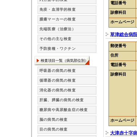
電話番号
免疫・血清学的検査
診療科目
腫瘍マーカーの検査
ホームページ
先端医療（治療法）
草津総合病
その他の主な検査
郵便番号
予防接種・ワクチン
住所
検査項目一覧（病気部位別）
電話番号
呼吸器の病気の検査
診療科目
循環器の病気の検査
消化器の病気の検査
肝臓、膵臓の病気の検査
糖尿病や高尿酸血症の検査
脳の病気の検査
ホームページ
目の病気の検査
大津赤十字