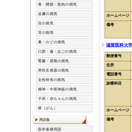
骨・関節・筋肉の病気
皮膚の病気
ホームページ
目の病気
備考
耳の病気
鼻・のどの病気
滋賀医科大
口腔・歯・あごの病気
郵便番号
腎臓・尿路の病気
住所
男性生殖器の病気
電話番号
女性特有の病気
診療科目
精神・中枢神経の病気
子供・赤ちゃんの病気
癌（がん）
ホームページ
備考
用語集
医学基礎用語