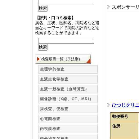
スポンサー
【評判・口コミ検索】
病名、症状、医師名、病院名など適
当なキーワードで病院の評判などを
検索することができます。
検査項目一覧（手法別）
生理学的検査
血液生化学検査
血液一般検査（血球算定）
画像診断（X線、CT、MRI）
ひつじクリ
尿検査、便検査
郵便番号
心電図検査
住所
内視鏡検査
内分泌学的検査