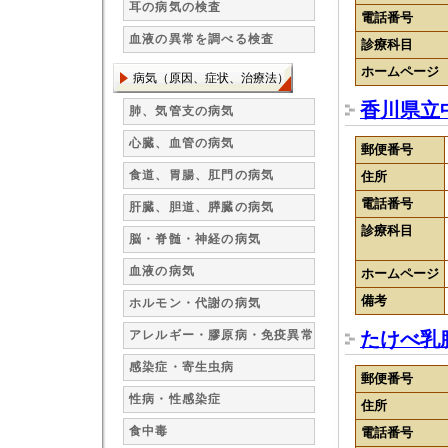
耳の病気の検査
電話番号
血液の異常を調べる検査
診療科目
ホームページ
病気（原因、症状、治療法）
香川県立
肺、気管支の病気
心臓、血管の病気
郵便番号
食道、胃腸、肛門の病気
住所
電話番号
肝臓、胆道、膵臓の病気
診療科目
脳・脊髄・神経の病気
血液の病気
ホームページ
備考
ホルモン・代謝の病気
アレルギー・膠原病・免疫異常
たけべ乳
感染症・寄生虫病
郵便番号
性病・性感染症
住所
食中毒
電話番号