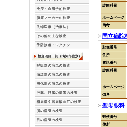
診療科目
免疫・血清学的検査
ホームページ
腫瘍マーカーの検査
備考
先端医療（治療法）
国立病院
その他の主な検査
予防接種・ワクチン
郵便番号
住所
検査項目一覧（病気部位別）
電話番号
呼吸器の病気の検査
診療科目
循環器の病気の検査
消化器の病気の検査
ホームページ
肝臓、膵臓の病気の検査
備考
糖尿病や高尿酸血症の検査
聖母眼科
脳の病気の検査
郵便番号
目の病気の検査
住所