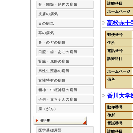
診療科目
骨・関節・筋肉の病気
ホームページ
皮膚の病気
高松赤十
目の病気
耳の病気
郵便番号
鼻・のどの病気
住所
電話番号
口腔・歯・あごの病気
診療科目
腎臓・尿路の病気
男性生殖器の病気
ホームページ
備考
女性特有の病気
精神・中枢神経の病気
香川大学
子供・赤ちゃんの病気
郵便番号
癌（がん）
住所
用語集
電話番号
医学基礎用語
診療科目