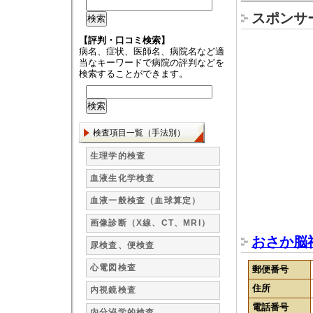
スポンサ
【評判・口コミ検索】
病名、症状、医師名、病院名など適
当なキーワードで病院の評判などを
検索することができます。
検査項目一覧（手法別）
生理学的検査
血液生化学検査
血液一般検査（血球算定）
画像診断（X線、CT、MRI）
おさか脳
尿検査、便検査
心電図検査
郵便番号
住所
内視鏡検査
電話番号
内分泌学的検査