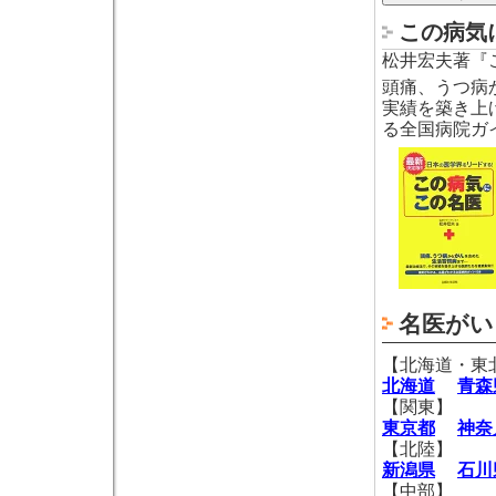
この病気
松井宏夫著『
頭痛、うつ病
実績を築き上
る全国病院ガ
名医がい
【北海道・東
北海道
青森
【関東】
東京都
神奈
【北陸】
新潟県
石川
【中部】