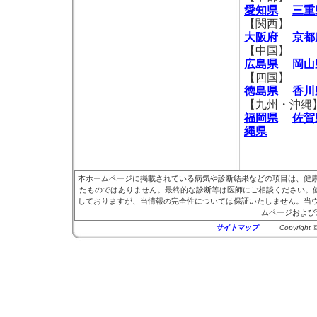
愛知県
三重
【関西】
大阪府
京都
【中国】
広島県
岡山
【四国】
徳島県
香川
【九州・沖縄
福岡県
佐賀
縄県
本ホームページに掲載されている病気や診断結果などの項目は、健
たものではありません。最終的な診断等は医師にご相談ください。健
しておりますが、当情報の完全性については保証いたしません。当
ムページおよび
サイトマップ
Copyright © 20