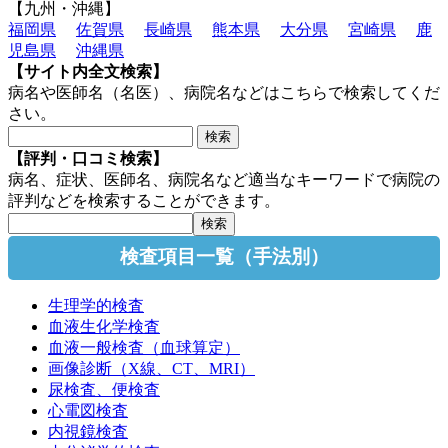
【九州・沖縄】
福岡県
佐賀県
長崎県
熊本県
大分県
宮崎県
鹿
児島県
沖縄県
【サイト内全文検索】
病名や医師名（名医）、病院名などはこちらで検索してくだ
さい。
【評判・口コミ検索】
病名、症状、医師名、病院名など適当なキーワードで病院の
評判などを検索することができます。
検査項目一覧（手法別）
生理学的検査
血液生化学検査
血液一般検査（血球算定）
画像診断（X線、CT、MRI）
尿検査、便検査
心電図検査
内視鏡検査