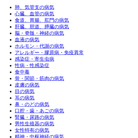
肺、気管支の病気
心臓、血管の病気
食道、胃腸、肛門の病気
肝臓、胆道、膵臓の病気
脳・脊髄・神経の病気
血液の病気
ホルモン・代謝の病気
アレルギー・膠原病・免疫異常
感染症・寄生虫病
性病・性感染症
食中毒
骨・関節・筋肉の病気
皮膚の病気
目の病気
耳の病気
鼻・のどの病気
口腔・歯・あごの病気
腎臓・尿路の病気
男性生殖器の病気
女性特有の病気
精神・中枢神経の病気