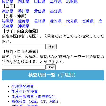
広島県
岡山県
山口県
島根県
鳥取県
【四国】
徳島県
香川県
愛媛県
高知県
【九州・沖縄】
福岡県
佐賀県
長崎県
熊本県
大分県
宮崎県
鹿
児島県
沖縄県
【サイト内全文検索】
病名や医師名（名医）、病院名などはこちらで検索してくだ
さい。
【評判・口コミ検索】
病名、症状、医師名、病院名など適当なキーワードで病院の
評判などを検索することができます。
検査項目一覧（手法別）
生理学的検査
血液生化学検査
血液一般検査（血球算定）
画像診断（X線、CT、MRI）