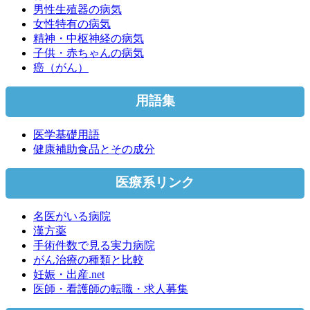
男性生殖器の病気
女性特有の病気
精神・中枢神経の病気
子供・赤ちゃんの病気
癌（がん）
用語集
医学基礎用語
健康補助食品とその成分
医療系リンク
名医がいる病院
漢方薬
手術件数で見る実力病院
がん治療の種類と比較
妊娠・出産.net
医師・看護師の転職・求人募集