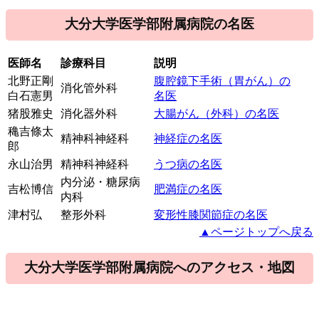
大分大学医学部附属病院の名医
医師名
診療科目
説明
北野正剛
腹腔鏡下手術（胃がん）の
消化管外科
白石憲男
名医
猪股雅史
消化器外科
大腸がん（外科）の名医
穐吉條太
精神科神経科
神経症の名医
郎
永山治男
精神科神経科
うつ病の名医
内分泌・糖尿病
吉松博信
肥満症の名医
内科
津村弘
整形外科
変形性膝関節症の名医
▲ページトップへ戻る
大分大学医学部附属病院へのアクセス・地図