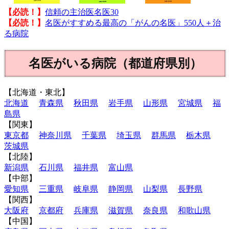
【必読！】
信頼の主治医名医30
【必読！】
名医がすすめる最高の「がんの名医」550人＋治
る病院
名医がいる病院（都道府県別）
【北海道・東北】
北海道
青森県
秋田県
岩手県
山形県
宮城県
福
島県
【関東】
東京都
神奈川県
千葉県
埼玉県
群馬県
栃木県
茨城県
【北陸】
新潟県
石川県
福井県
富山県
【中部】
愛知県
三重県
岐阜県
静岡県
山梨県
長野県
【関西】
大阪府
京都府
兵庫県
滋賀県
奈良県
和歌山県
【中国】