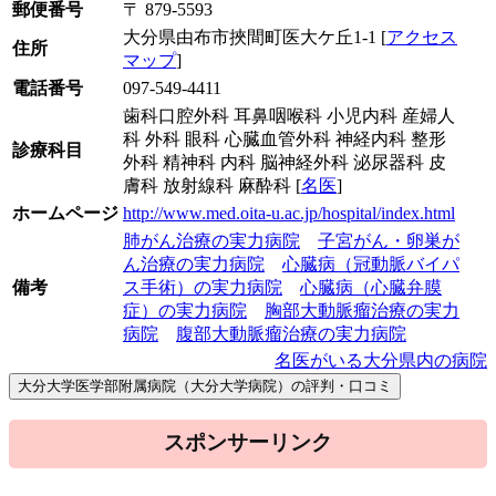
郵便番号
〒 879-5593
大分県由布市挾間町医大ケ丘1-1 [
アクセス
住所
マップ
]
電話番号
097-549-4411
歯科口腔外科 耳鼻咽喉科 小児内科 産婦人
科 外科 眼科 心臓血管外科 神経内科 整形
診療科目
外科 精神科 内科 脳神経外科 泌尿器科 皮
膚科 放射線科 麻酔科 [
名医
]
ホームページ
http://www.med.oita-u.ac.jp/hospital/index.html
肺がん治療の実力病院
子宮がん・卵巣が
ん治療の実力病院
心臓病（冠動脈バイパ
備考
ス手術）の実力病院
心臓病（心臓弁膜
症）の実力病院
胸部大動脈瘤治療の実力
病院
腹部大動脈瘤治療の実力病院
名医がいる大分県内の病院
スポンサーリンク