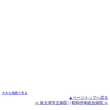
大きな地図で見る
▲ページトップへ戻る
≪ 泉大津市立病院
| |
昭和伊南総合病院 ≫