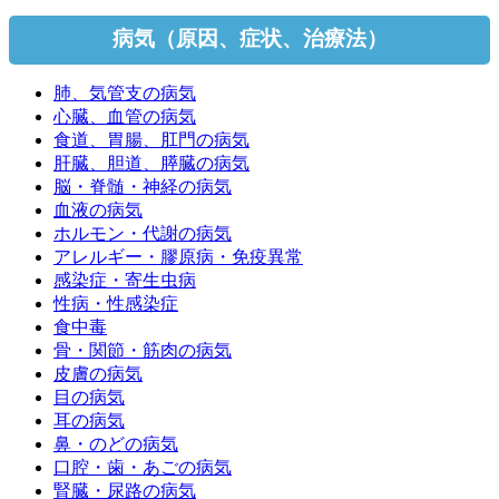
病気（原因、症状、治療法）
肺、気管支の病気
心臓、血管の病気
食道、胃腸、肛門の病気
肝臓、胆道、膵臓の病気
脳・脊髄・神経の病気
血液の病気
ホルモン・代謝の病気
アレルギー・膠原病・免疫異常
感染症・寄生虫病
性病・性感染症
食中毒
骨・関節・筋肉の病気
皮膚の病気
目の病気
耳の病気
鼻・のどの病気
口腔・歯・あごの病気
腎臓・尿路の病気