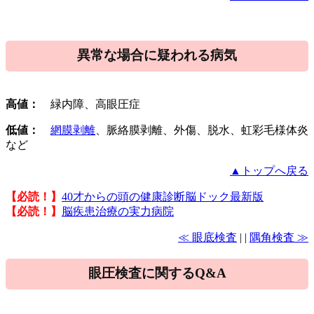
異常な場合に疑われる病気
高値：
緑内障、高眼圧症
低値：
網膜剥離
、脈絡膜剥離、外傷、脱水、虹彩毛様体炎
など
▲トップへ戻る
【必読！】
40才からの頭の健康診断脳ドック最新版
【必読！】
脳疾患治療の実力病院
≪ 眼底検査
| |
隅角検査 ≫
眼圧検査に関するQ&A