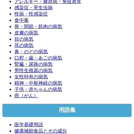
アレルギー・膠原病・免疫異常
感染症・寄生虫病
性病・性感染症
食中毒
骨・関節・筋肉の病気
皮膚の病気
目の病気
耳の病気
鼻・のどの病気
口腔・歯・あごの病気
腎臓・尿路の病気
男性生殖器の病気
女性特有の病気
精神・中枢神経の病気
子供・赤ちゃんの病気
癌（がん）
用語集
医学基礎用語
健康補助食品とその成分