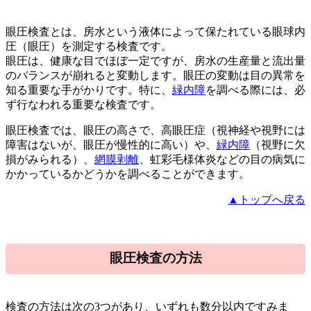
眼圧検査とは、房水という液体によって保たれている眼球内
圧（眼圧）を測定する検査です。
眼圧は、健康な目でほぼ一定ですが、房水の生産量と流出量
のバランスが崩れると変動します。眼圧の変動は目の異常を
知る重要な手がかりです。特に、
緑内障
を調べる際には、必
ず行なわれる重要な検査です。
眼圧検査では、眼圧の高さで、高眼圧症（視神経や視野には
障害はないが、眼圧が慢性的に高い）や、
緑内障
（視野に欠
損がみられる）、
網膜剥離
、虹彩毛様体炎などの目の病気に
かかっているかどうかを調べることができます。
▲トップへ戻る
眼圧検査の方法
検査の方法は次の3つがあり、いずれも数分以内ですみま