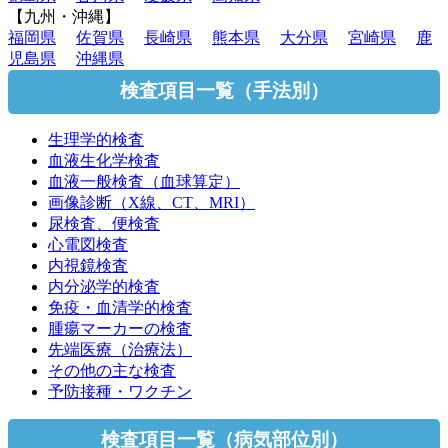
【九州・沖縄】
福岡県
佐賀県
長崎県
熊本県
大分県
宮崎県
鹿
児島県
沖縄県
検査項目一覧（手法別）
生理学的検査
血液生化学検査
血液一般検査（血球算定）
画像診断（X線、CT、MRI）
尿検査、便検査
心電図検査
内視鏡検査
内分泌学的検査
免疫・血清学的検査
腫瘍マーカーの検査
先端医療（治療法）
その他の主な検査
予防接種・ワクチン
検査項目一覧（病気部位別）