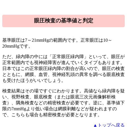
眼圧検査の基準値と判定
基準眼圧は7～21mmHgの範囲内です。正常眼圧は10～
20mmHgです。
ただ、緑内障の中には「正常眼圧緑内障」といって、眼圧が
正常範囲内でも視神経障害が進んでいくタイプもあります。
日本ではこの正常眼圧緑内障の割合が高いので、眼圧の検査
とともに、網膜、血管、視神経乳頭の異常を調べる眼底検査
も受けたほうがいいでしょう。
検査結果はその場ですぐにわかります。高値なら緑内障を疑
い、視野検査、眼底検査（または眼底三次元画像解析検
査）、隅角検査などの精密検査が必要です。逆に、基準値下
限の7mmHgより低い場合は網膜剥離などが疑われますの
で、こちらも場合も精密検査が必要となります。
▲トップへ戻る