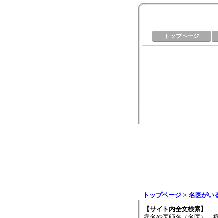
トップページ
トップページ
>
名医がい
【サイト内全文検索】
病名や医師名（名医）、