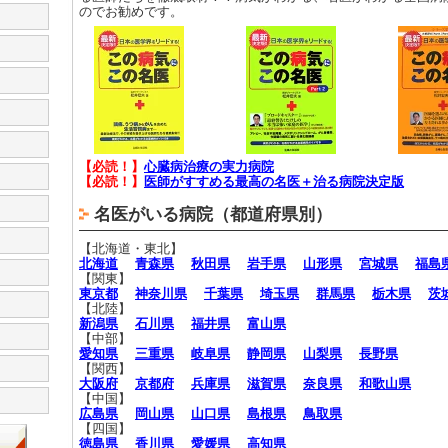
のでお勧めです。
【必読！】
心臓病治療の実力病院
【必読！】
医師がすすめる最高の名医＋治る病院決定版
名医がいる病院（都道府県別）
【北海道・東北】
北海道
青森県
秋田県
岩手県
山形県
宮城県
福島
【関東】
東京都
神奈川県
千葉県
埼玉県
群馬県
栃木県
茨
【北陸】
新潟県
石川県
福井県
富山県
【中部】
愛知県
三重県
岐阜県
静岡県
山梨県
長野県
【関西】
大阪府
京都府
兵庫県
滋賀県
奈良県
和歌山県
【中国】
広島県
岡山県
山口県
島根県
鳥取県
【四国】
徳島県
香川県
愛媛県
高知県