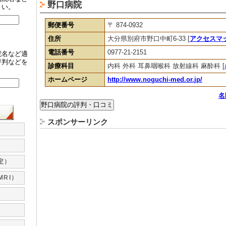
野口病院
さい。
郵便番号
〒 874-0932
住所
大分県別府市野口中町6-33 [
アクセスマ
電話番号
0977-21-2151
院名など適
評判などを
診療科目
内科 外科 耳鼻咽喉科 放射線科 麻酔科 [
。
ホームページ
http://www.noguchi-med.or.jp/
名
スポンサーリンク
定）
MRI）