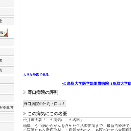
査
法）
気
気
大きな地図で見る
≪ 鳥取大学医学部附属病院（鳥取大学
野口病院の評判
免疫異常
この病気にこの名医
松井宏夫著『この病気にこの名医』
頭痛、うつ病からがんを含めた生活習慣病まで…最新治療法で
る医師たちを徹底取材！！病気がわかる、名医がわかる全国病