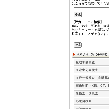
はこちらで検索してくだ
【評判・口コミ検索】
病名、症状、医師名、病
当なキーワードで病院の
検索することができます
検査項目一覧（手法別）
生理学的検査
血液生化学検査
血液一般検査（血球算
画像診断（X線、CT、
尿検査、便検査
心電図検査