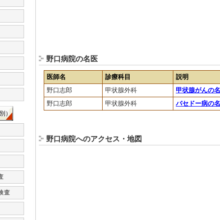
野口病院の名医
医師名
診療科目
説明
野口志郎
甲状腺外科
甲状腺がんの
野口志郎
甲状腺外科
バセドー病の
別）
野口病院へのアクセス・地図
査
検査