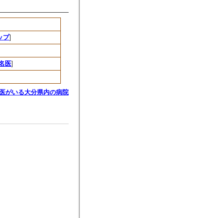
ップ
]
名医
]
医がいる大分県内の病院