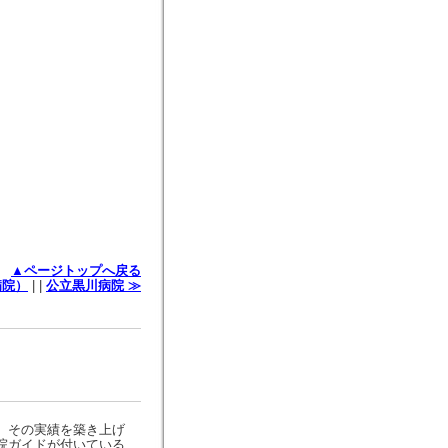
▲ページトップへ戻る
病院）
| |
公立黒川病院 ≫
、その実績を築き上げ
院ガイドが付いている