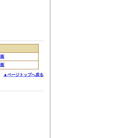
名医
名医
▲ページトップへ戻る